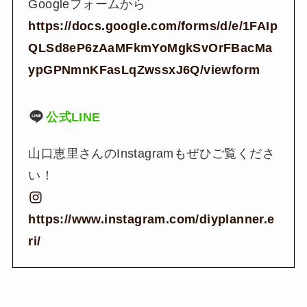
Googleフォームから
https://docs.google.com/forms/d/e/1FAIp
QLSd8eP6zAaMFkmYoMgkSvOrFBacMa
ypGPNmnKFasLqZwssxJ6Q/viewform
公式LINE
山口恵里さんのInstagramもぜひご覧くださ
い！
https://www.instagram.com/diyplanner.e
ri/